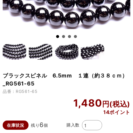
ブラックスピネル 6.5mm １連（約３８ｃｍ）
_RG561-65
品番：RG561-65
1,480
14ポイント
6
購入数
在庫状況
残り
個