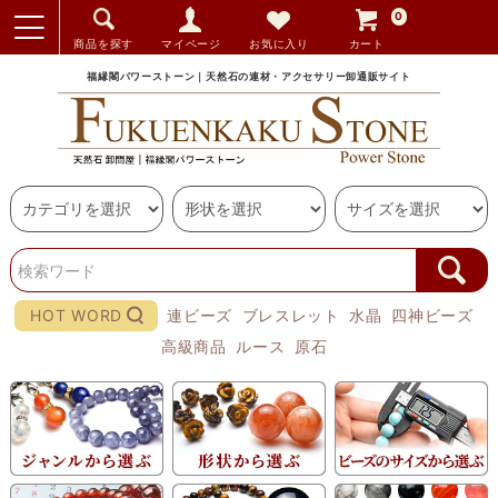
0
商品を探す
マイページ
お気に入り
カート
福縁閣パワーストーン｜天然石の連材・アクセサリー卸通販サイト
HOT WORD
連ビーズ
ブレスレット
水晶
四神ビーズ
高級商品
ルース
原石