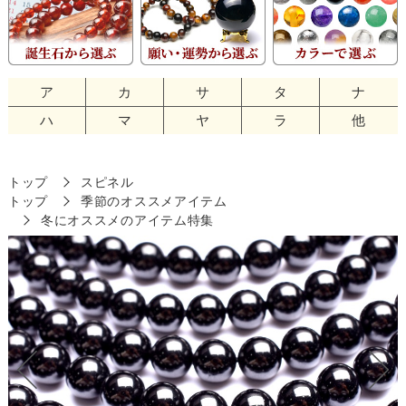
ア
カ
サ
タ
ナ
ハ
マ
ヤ
ラ
他
トップ
スピネル
トップ
季節のオススメアイテム
冬にオススメのアイテム特集