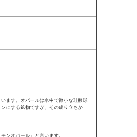
ています。オパールは水中で微小な珪酸球
インにする鉱物ですが、その成り立ちか
コモンオパール」と言います。