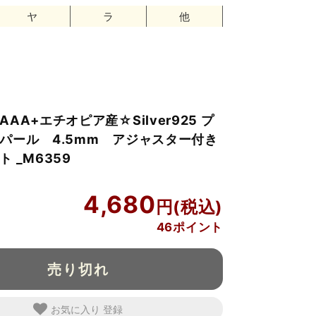
ヤ
ラ
他
AA+エチオピア産☆Silver925 プ
パール 4.5mm アジャスター付き
 _M6359
9
4,680
46ポイント
売り切れ
お気に入り