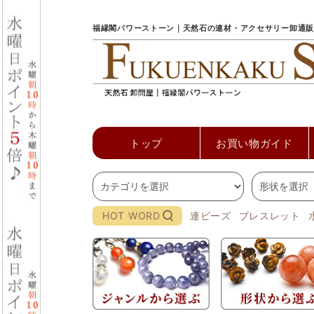
福縁閣パワーストーン｜天然石の連材・アクセサリー卸通販
トップ
お買い物ガイド
HOT WORD
連ビーズ
ブレスレット