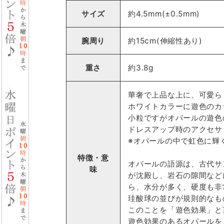
サイズ
約4.5mm(±0.5mm)
腕周り
約15cm(伸縮性あり)
重さ
約3.8g
華奢で上品な上に、可愛ら
ホワイトカラーに遊色のカ
小粒ですがオパールの遊色
ドレスアップ時のアクセサ
※オパールの中で虹色に輝
特徴・意
オパールの語源は、古代サ
味
が沈殿し、岩石の隙間など
ら、水分が多く、硬度も非
珪酸球の並びが規則的なも
このことを「遊色効果」と
遊色効果のあるオパールを