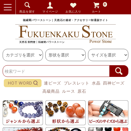
0
商品を探す
マイページ
お気に入り
カート
福縁閣パワーストーン｜天然石の連材・アクセサリー卸通販サイト
HOT WORD
連ビーズ
ブレスレット
水晶
四神ビーズ
高級商品
ルース
原石