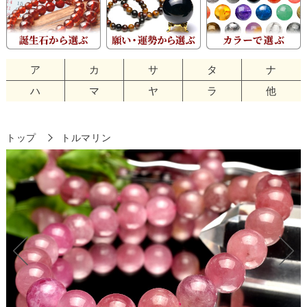
ア
カ
サ
タ
ナ
ハ
マ
ヤ
ラ
他
トップ
トルマリン