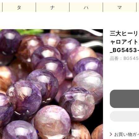
タ
ナ
ハ
マ
三大ヒーリ
ャロアイト
_BG5453
品番：BG545
お買い物ガ