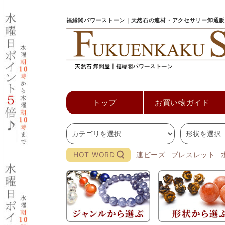
福縁閣パワーストーン｜天然石の連材・アクセサリー卸通販
トップ
お買い物ガイド
HOT WORD
連ビーズ
ブレスレット