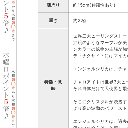
腕周り
約15cm(伸縮性あり)
重さ
約22g
世界三大ヒーリングストー
油絵のようなマーブルが美
ンカラーの鉱物の主張が強
ティナクサイトにはマイカ
エンジェルシリカは、チャ
特徴・意
チャロアイトは世界3大ヒ
味
それ自体だけで天使界と繋
そこにクリスタルが浸透す
より高い波動のパワースト
エンジェルシリカは、過去
傷ついた心をそっと癒し、