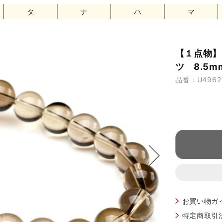
タ
ナ
ハ
マ
【１点物】
ツ 8.5m
品番：U4962
お買い物ガ
特定商取引