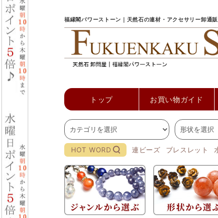
福縁閣パワーストーン｜天然石の連材・アクセサリー卸通販
トップ
お買い物ガイド
HOT WORD
連ビーズ
ブレスレット