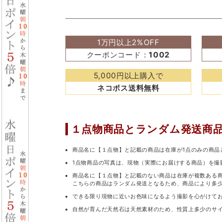
1万円以上2%OFF
クーポンコード：
1002
5,000円以上購入で
ネコポス送料無料
１点物商品と
ランダム発送商
商品名に【１点物】と記載の商品は在庫が1点のみの商品
1点物商品の写真は、現物（実際にお届けする商品）を撮
商品名に【１点物】と記載のない商品は在庫が複数ある
こちらの商品はランダム発送となるため、商品により多
できる限り現物に近いお色味になるよう撮影を心がけて
自然が育んだ天然石は天然素材のため、性質上多少のサ