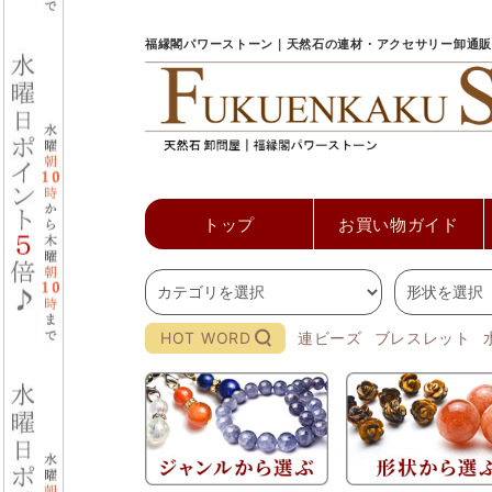
福縁閣パワーストーン｜天然石の連材・アクセサリー卸通販
トップ
お買い物ガイド
HOT WORD
連ビーズ
ブレスレット