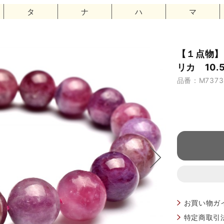
タ
ナ
ハ
マ
【１点物】
リカ 10.
品番：M7373
お買い物ガ
特定商取引