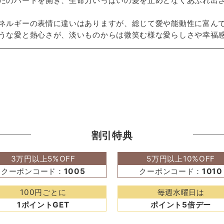
たのハートを開き、生命力いっぱいの愛を止めどなくあふれ出
ネルギーの表情に違いはありますが、総じて愛や能動性に富ん
うな愛と熱心さが、淡いものからは微笑む様な愛らしさや幸福
割引特典
3万円以上5%OFF
5万円以上10%OFF
クーポンコード：
1005
クーポンコード：
1010
100円ごとに
毎週水曜日は
1ポイントGET
ポイント5倍デー