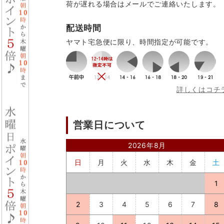
荷が遅れる場合はメールでご連絡いたします。
配送時間
ヤマト宅急便に限り、時間指定が可能です。
詳しくはコチ
営業日について
2026年8月
日
月
火
水
木
金
土
1
2
3
4
5
6
7
8