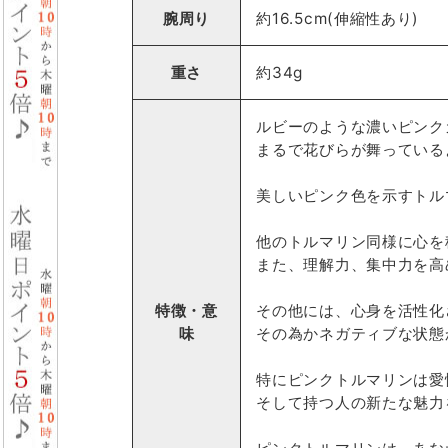
腕周り
約16.5cm(伸縮性あり)
重さ
約34g
ルビーのような濃いピンク
まるで花びらが舞っている
美しいピンク色を示すトル
他のトルマリン同様に心を
また、理解力、集中力を高
特徴・意
その他には、心身を活性化
味
その為かネガティブな状態
特にピンクトルマリンは愛
そして持つ人の新たな魅力