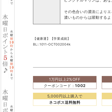
ピンクトルマリンは、あな
その色合いの濃淡によりエ
濃いものからは躍動するよ
【健康運】【学業成就】
BL::1011-OCT002004k
1万円以上2%OFF
クーポンコード：
1002
5,000円以上購入で
ネコポス送料無料