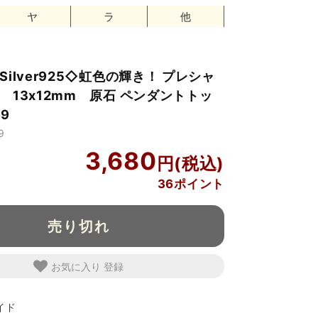
ヤ
ラ
他
ilver925◇虹色の輝き！ プレシャ
 13x12mm 原石 ペンダントトッ
59
9
3,680
36ポイント
売り切れ
お気に入り
イド