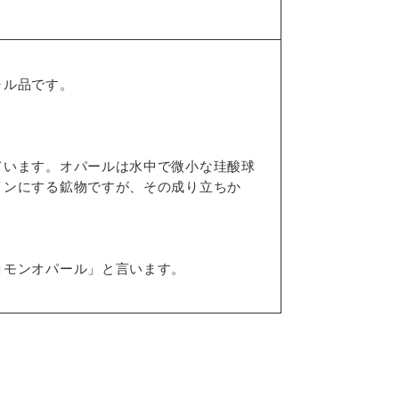
ャル品です。
ています。オパールは水中で微小な珪酸球
インにする鉱物ですが、その成り立ちか
コモンオパール」と言います。