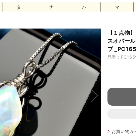
タ
ナ
ハ
マ
【１点物】S
スオパール
プ _PC16
品番：PC165
お買い物ガ