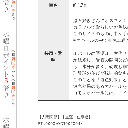
重さ
約1.7g
原石好きさんにオススメ！
カラフルで愛らしいお色味
このサイズのものは中々手
※オパールの中で虹色に輝
特徴・意
オパールの語源は、古代サ
味
が沈殿し、岩石の隙間など
ら、水分が多く、硬度も非
珪酸球の並びが規則的なも
このことを「遊色効果」と
遊色効果のあるオパールを
コモンオパールには、「イ
【人間関係】【金運・仕事運】
PT::0000-OCT002004k