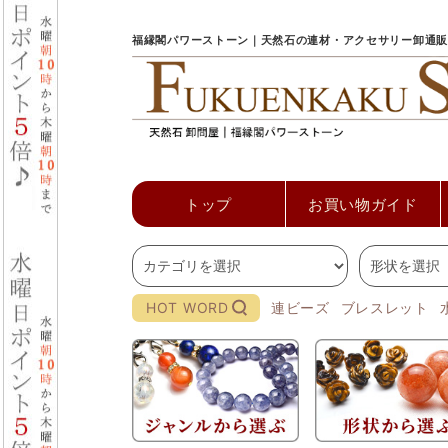
福縁閣パワーストーン｜天然石の連材・アクセサリー卸通販
トップ
お買い物ガイド
HOT WORD
連ビーズ
ブレスレット