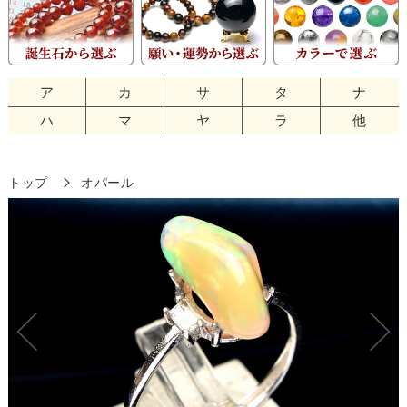
ア
カ
サ
タ
ナ
ハ
マ
ヤ
ラ
他
トップ
オパール