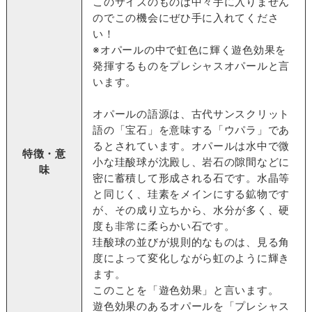
このサイズのものは中々手に入りません
のでこの機会にぜひ手に入れてくださ
い！
※オパールの中で虹色に輝く遊色効果を
発揮するものをプレシャスオパールと言
います。
オパールの語源は、古代サンスクリット
語の「宝石」を意味する「ウパラ」であ
るとされています。オパールは水中で微
特徴・意
小な珪酸球が沈殿し、岩石の隙間などに
味
密に蓄積して形成される石です。水晶等
と同じく、珪素をメインにする鉱物です
が、その成り立ちから、水分が多く、硬
度も非常に柔らかい石です。
珪酸球の並びが規則的なものは、見る角
度によって変化しながら虹のように輝き
ます。
このことを「遊色効果」と言います。
遊色効果のあるオパールを「プレシャス