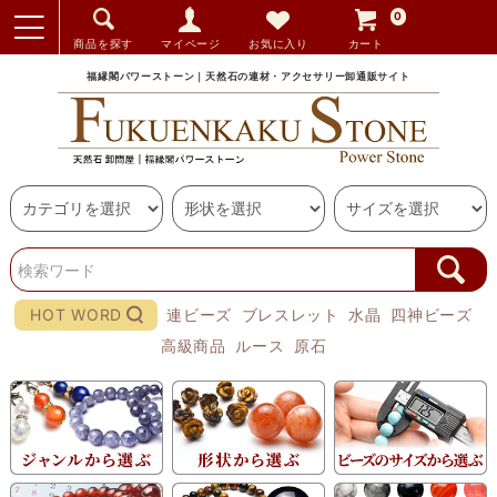
0
商品を探す
マイページ
お気に入り
カート
福縁閣パワーストーン｜天然石の連材・アクセサリー卸通販サイト
HOT WORD
連ビーズ
ブレスレット
水晶
四神ビーズ
高級商品
ルース
原石