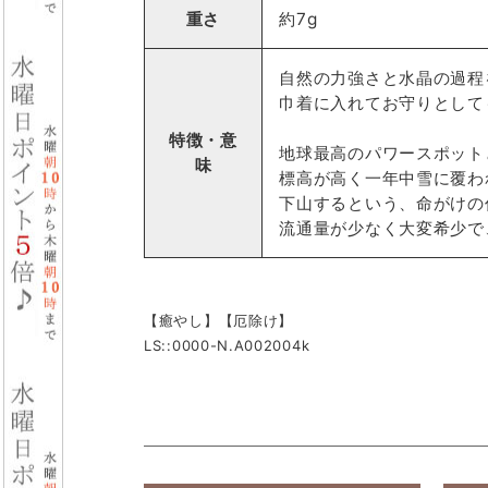
重さ
約7g
自然の力強さと水晶の過程
巾着に入れてお守りとして
特徴・意
地球最高のパワースポット
味
標高が高く一年中雪に覆わ
下山するという、命がけの
流通量が少なく大変希少で
【癒やし】【厄除け】
LS::0000-N.A002004k