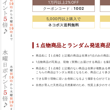
1万円以上2%OFF
クーポンコード：
1002
5,000円以上購入で
ネコポス送料無料
１点物商品と
ランダム発送商
商品名に【１点物】と記載の商品は在庫が1点のみの商品
1点物商品の写真は、現物（実際にお届けする商品）を撮
商品名に【１点物】と記載のない商品は在庫が複数ある
こちらの商品はランダム発送となるため、商品により多
できる限り現物に近いお色味になるよう撮影を心がけて
自然が育んだ天然石は天然素材のため、性質上多少のサ