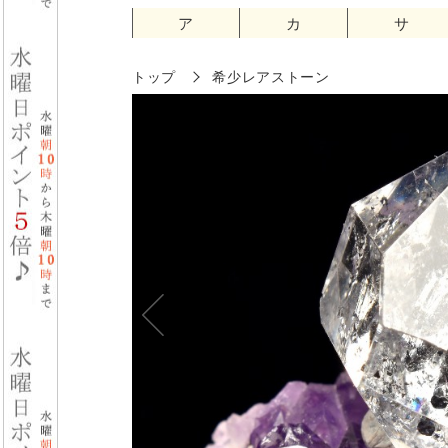
ア
カ
サ
トップ
希少レアストーン