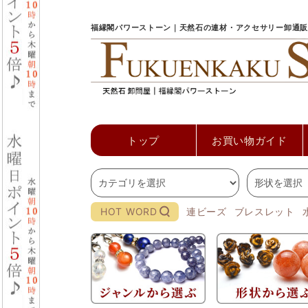
福縁閣パワーストーン｜天然石の連材・アクセサリー卸通販
トップ
お買い物ガイド
HOT WORD
連ビーズ
ブレスレット