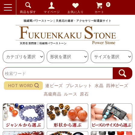
0
商品を探す
マイページ
お気に入り
カート
福縁閣パワーストーン｜天然石の連材・アクセサリー卸通販サイト
HOT WORD
連ビーズ
ブレスレット
水晶
四神ビーズ
高級商品
ルース
原石