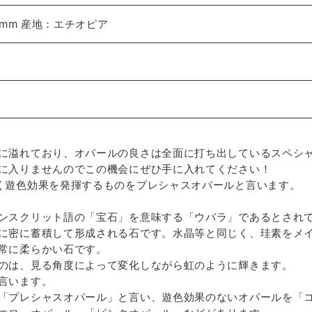
5mm 産地：エチオピア
に溢れており、オパールの良さは全面に打ち出しているスペシ
に入りませんのでこの機会にぜひ手に入れてください！
く遊色効果を発揮するものをプレシャスオパールと言います。
ンスクリット語の「宝石」を意味する「ウパラ」であるとされ
に密に蓄積して形成される石です。水晶等と同じく、珪素をメ
常に柔らかい石です。
のは、見る角度によって変化しながら虹のように輝きます。
言います。
「プレシャスオパール」と言い、遊色効果のないオパールを「