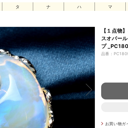
タ
ナ
ハ
マ
【１点物】S
スオパール
プ _PC18
品番：PC180
お買い物ガ