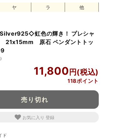
ヤ
ラ
他
ilver925◇虹色の輝き！ プレシャ
 21x15mm 原石 ペンダントトッ
09
9
11,800
118ポイント
売り切れ
お気に入り
イド