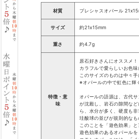
材質
プレシャスオパール 21x1
サイズ
約21x15mm
重さ
約4.7g
原石好きさんにオススメ！
カラフルで愛らしいお色味
このサイズのものは中々手
※オパールの中で虹色に輝
特徴・意
オパールの語源は、古代サ
味
が沈殿し、岩石の隙間など
ら、水分が多く、硬度も非
珪酸球の並びが規則的なも
このことを「遊色効果」と
遊色効果のあるオパールを