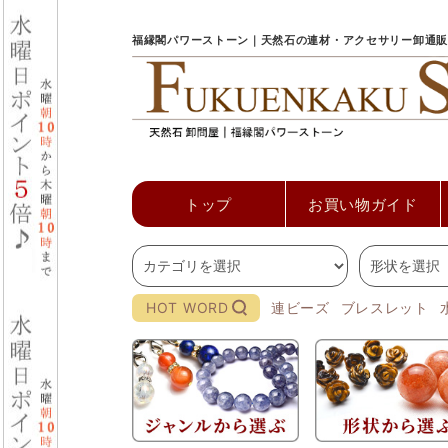
福縁閣パワーストーン｜天然石の連材・アクセサリー卸通販
トップ
お買い物ガイド
HOT WORD
連ビーズ
ブレスレット