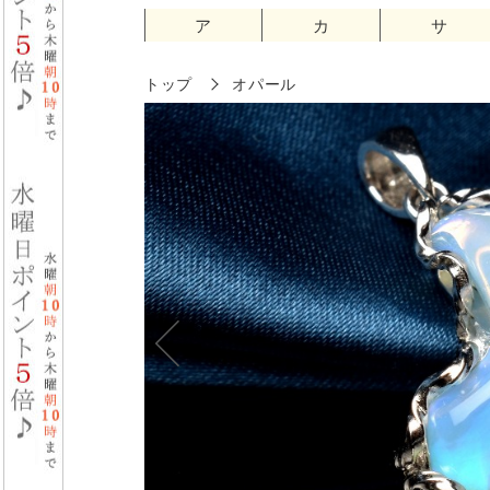
ア
カ
サ
トップ
オパール