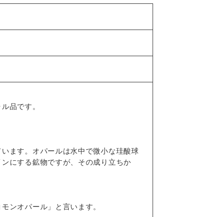
ャル品です。
ています。オパールは水中で微小な珪酸球
インにする鉱物ですが、その成り立ちか
コモンオパール」と言います。