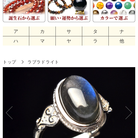
ア
カ
サ
タ
ナ
ハ
マ
ヤ
ラ
他
トップ
ラブラドライト