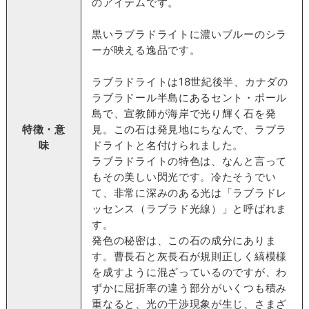
のアイテムです。
黒いラブラドライトに濃いブルーのシラ
ーが映える逸品です。
ラブラドライトは18世紀後半、カナダの
ラブラドール半島にあるセント・ポール
島で、宣教師が海岸で光り輝く石を発
特徴・意
見。この石は発見地にちなんで、ラブラ
味
ドライトと名付けられました。
ラブラドライトの特色は、なんと言って
もその美しい閃光です。冷たそうでい
て、非常に深みのある光は「ラブラドレ
ッセンス（ラブラド光線）」と呼ばれま
す。
発色の秘密は、この石の成分にありま
す。曹長石と灰長石が規則正しく縞模様
を成すように混ざっているのですが、わ
ずかに屈折率の違う部分がいくつも積み
重なると、光の干渉現象が生じ、さまざ