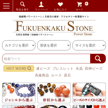
0
商品を探す
マイページ
お気に入り
カート
福縁閣パワーストーン｜天然石の連材・アクセサリー卸通販サイト
HOT WORD
連ビーズ
ブレスレット
水晶
四神ビーズ
高級商品
ルース
原石