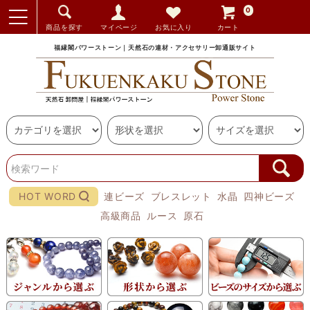
0
商品を探す
マイページ
お気に入り
カート
福縁閣パワーストーン｜天然石の連材・アクセサリー卸通販サイト
HOT WORD
連ビーズ
ブレスレット
水晶
四神ビーズ
高級商品
ルース
原石