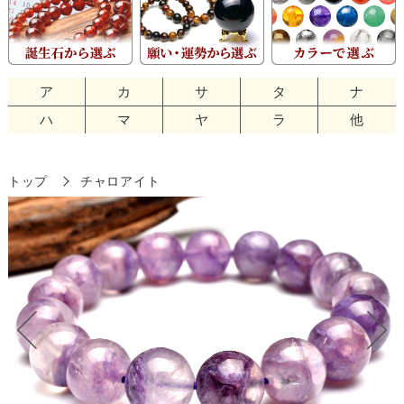
ア
カ
サ
タ
ナ
ハ
マ
ヤ
ラ
他
トップ
チャロアイト