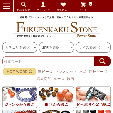
0
商品を探す
マイページ
お気に入り
カート
福縁閣パワーストーン｜天然石の連材・アクセサリー卸通販サイト
HOT WORD
連ビーズ
ブレスレット
水晶
四神ビーズ
高級商品
ルース
原石