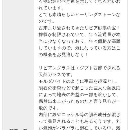
る魂の進むべき道を示してくれるといわ
れています。
とても素晴らしいヒーリングストーンな
のです。
古来より愛されてきたリビア砂漠の宝！
採収が制限されていて、年々流通量が本
当に少なくなっており、年々価格が高騰
していますので、気になっている方はこ
の機会をお見逃しなく！
リビアングラスはエジプト西部で採れる
天然ガラスです。
モルダバイトのように宇宙を起源とし、
隕石の衝突などで起こった巨大な熱反応
によって地表の岩盤の一部を溶かして、
偶然出来上がったものだと言う見方が一
般的です。
内部に鉄やニッケル等の隕石成分が混ざ
って発見されることもあるそうです。丸
い気泡がバラバラに混在している中、溶