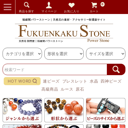
0
商品を探す
マイページ
お気に入り
カート
福縁閣パワーストーン｜天然石の連材・アクセサリー卸通販サイト
HOT WORD
連ビーズ
ブレスレット
水晶
四神ビーズ
高級商品
ルース
原石