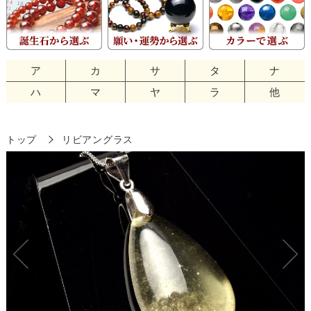
ア
カ
サ
タ
ナ
ハ
マ
ヤ
ラ
他
トップ
リビアングラス