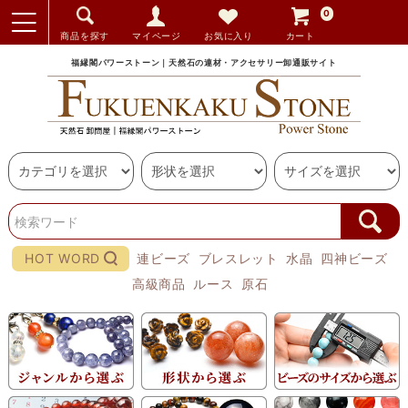
0
商品を探す
マイページ
お気に入り
カート
福縁閣パワーストーン｜天然石の連材・アクセサリー卸通販サイト
HOT WORD
連ビーズ
ブレスレット
水晶
四神ビーズ
高級商品
ルース
原石