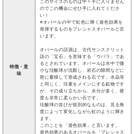
このサイズのものは中々手に入りません
のでこの機会にぜひ手に入れてくださ
い！
※オパールの中で虹色に輝く遊色効果を
発揮するものをプレシャスオパールと言
います。
オパールの語源は、古代サンスクリット
語の「宝石」を意味する「ウパラ」であ
るとされています。オパールは水中で微
特徴・意
小な珪酸球が沈殿し、岩石の隙間などに
味
密に蓄積して形成される石です。水晶等
と同じく、珪素をメインにする鉱物です
が、その成り立ちから、水分が多く、硬
度も非常に柔らかい石です。
珪酸球の並びが規則的なものは、見る角
度によって変化しながら虹のように輝き
ます。
このことを「遊色効果」と言います。
遊色効果のあるオパールを「プレシャス