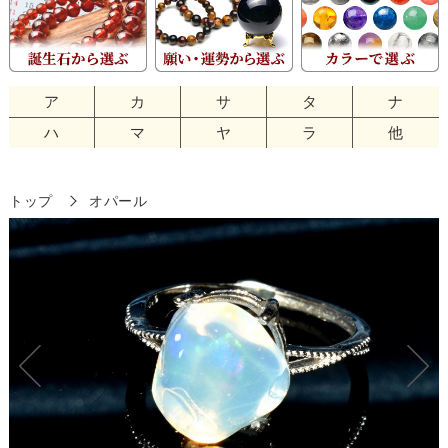
ア
カ
サ
タ
ナ
ハ
マ
ヤ
ラ
他
トップ
オパール