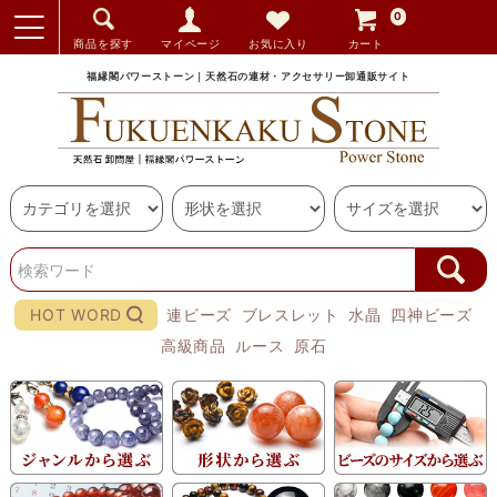
0
商品を探す
マイページ
お気に入り
カート
福縁閣パワーストーン｜天然石の連材・アクセサリー卸通販サイト
HOT WORD
連ビーズ
ブレスレット
水晶
四神ビーズ
高級商品
ルース
原石