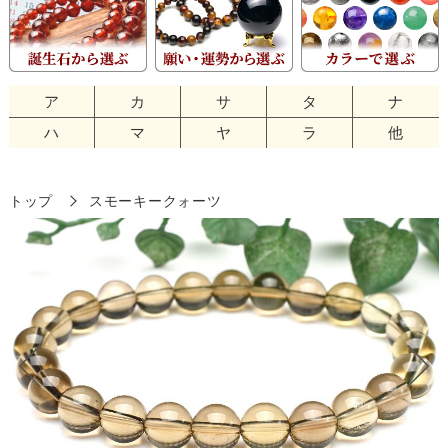
ア
カ
サ
タ
ナ
ハ
マ
ヤ
ラ
他
トップ
スモーキークォーツ