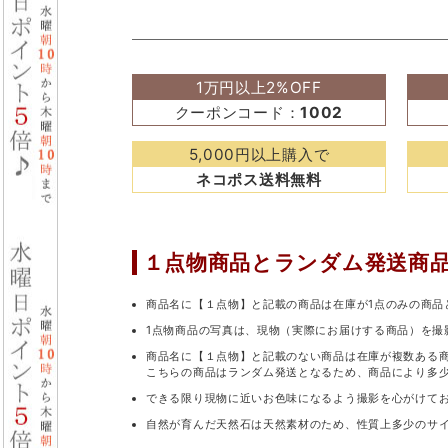
1万円以上2%OFF
クーポンコード：
1002
5,000円以上購入で
ネコポス送料無料
１点物商品と
ランダム発送商
商品名に【１点物】と記載の商品は在庫が1点のみの商品
1点物商品の写真は、現物（実際にお届けする商品）を撮
商品名に【１点物】と記載のない商品は在庫が複数ある
こちらの商品はランダム発送となるため、商品により多
できる限り現物に近いお色味になるよう撮影を心がけて
自然が育んだ天然石は天然素材のため、性質上多少のサ