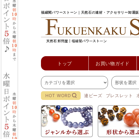
福縁閣パワーストーン｜天然石の連材・アクセサリー卸通販
トップ
お買い物ガイド
HOT WORD
連ビーズ
ブレスレット