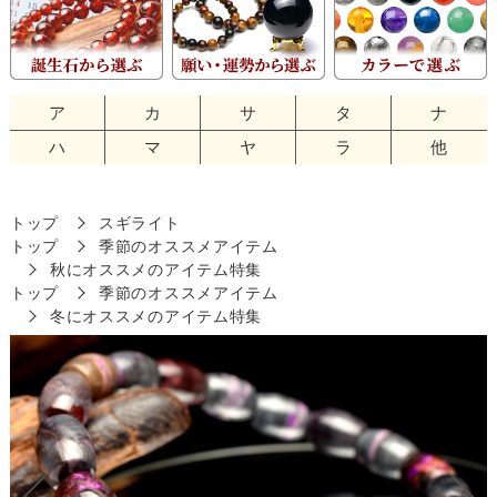
ア
カ
サ
タ
ナ
ハ
マ
ヤ
ラ
他
トップ
スギライト
トップ
季節のオススメアイテム
秋にオススメのアイテム特集
トップ
季節のオススメアイテム
冬にオススメのアイテム特集