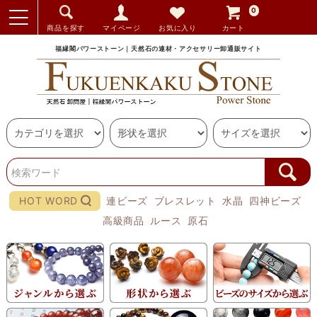
0
商品を探す
マイページ
お気に入り
カート
福縁閣パワーストーン｜天然石の連材・アクセサリー卸通販サイト
HOT WORD
連ビーズ
ブレスレット
水晶
四神ビーズ
高級商品
ルース
原石