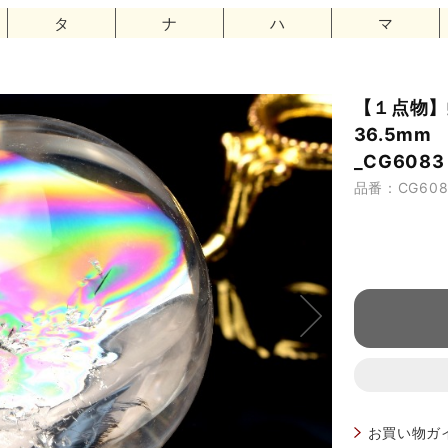
タ
ナ
ハ
マ
【１点物
36.5mm
_CG60
品番：CG608
お買い物ガ