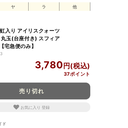
ヤ
ラ
他
】虹入り アイリスクォーツ
 丸玉(台座付き) スフィア
83【宅急便のみ】
3
3,780
37ポイント
売り切れ
お気に入り
イド