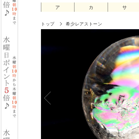
ア
カ
サ
トップ
希少レアストーン