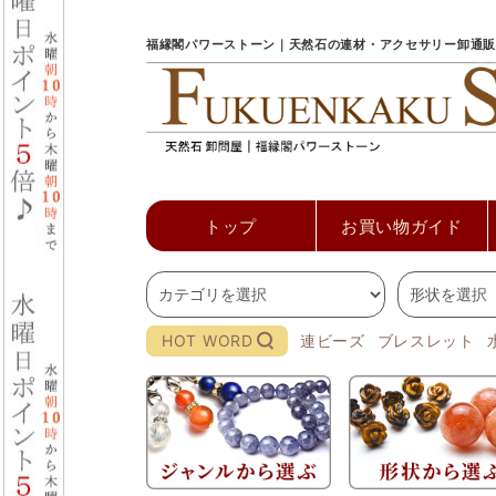
福縁閣パワーストーン｜天然石の連材・アクセサリー卸通販
トップ
お買い物ガイド
HOT WORD
連ビーズ
ブレスレット