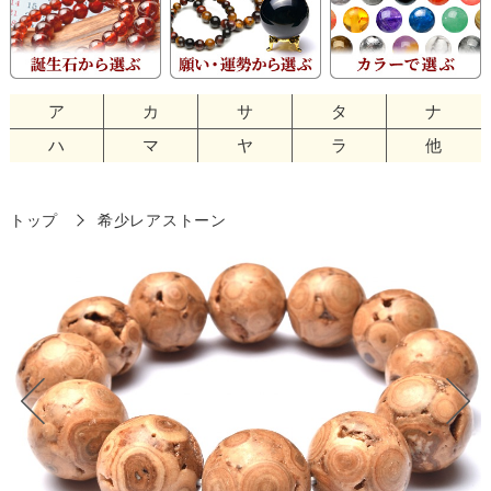
ア
カ
サ
タ
ナ
ハ
マ
ヤ
ラ
他
トップ
希少レアストーン