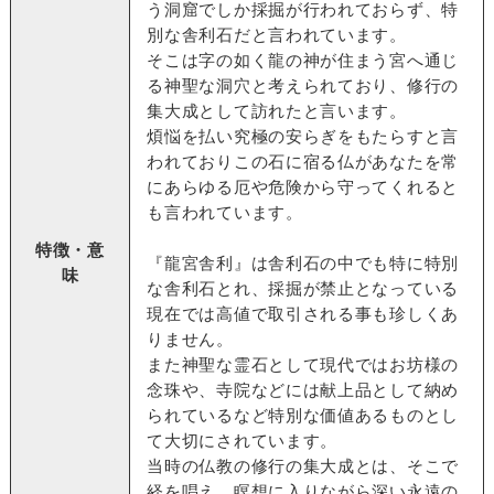
う洞窟でしか採掘が行われておらず、特
別な舎利石だと言われています。
そこは字の如く龍の神が住まう宮へ通じ
る神聖な洞穴と考えられており、修行の
集大成として訪れたと言います。
煩悩を払い究極の安らぎをもたらすと言
われておりこの石に宿る仏があなたを常
にあらゆる厄や危険から守ってくれると
も言われています。
特徴・意
『龍宮舎利』は舎利石の中でも特に特別
味
な舎利石とれ、採掘が禁止となっている
現在では高値で取引される事も珍しくあ
りません。
また神聖な霊石として現代ではお坊様の
念珠や、寺院などには献上品として納め
られているなど特別な価値あるものとし
て大切にされています。
当時の仏教の修行の集大成とは、そこで
経を唱え、瞑想に入りながら深い永遠の