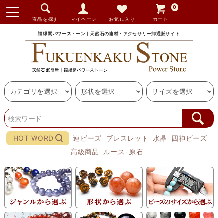
0
商品を探す
マイページ
お気に入り
カート
福縁閣パワーストーン｜天然石の連材・アクセサリー卸通販サイト
HOT WORD
連ビーズ
ブレスレット
水晶
四神ビーズ
高級商品
ルース
原石