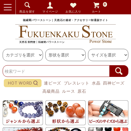
0
商品を探す
マイページ
お気に入り
カート
福縁閣パワーストーン｜天然石の連材・アクセサリー卸通販サイト
HOT WORD
連ビーズ
ブレスレット
水晶
四神ビーズ
高級商品
ルース
原石