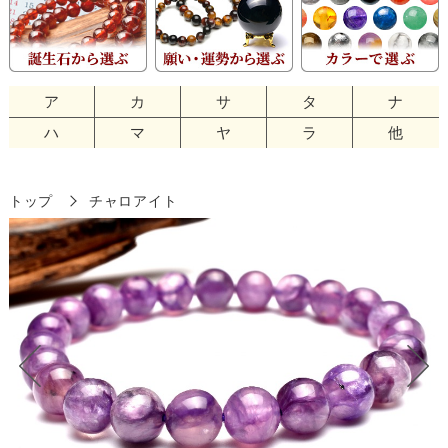
ア
カ
サ
タ
ナ
ハ
マ
ヤ
ラ
他
トップ
チャロアイト