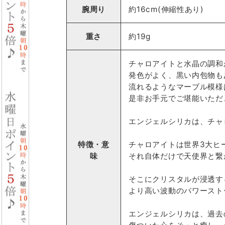
腕周り
約16cm(伸縮性あり)
重さ
約19g
チャロアイトと水晶の調和
発色がよく、黒い内包物も
流れるようなマーブル模様
是非お手元でご堪能いただ
エンジェルシリカは、チャ
特徴・意
チャロアイトは世界3大ヒ
味
それ自体だけで天使界と繋
そこにクリスタルが浸透す
より高い波動のパワースト
エンジェルシリカは、過去