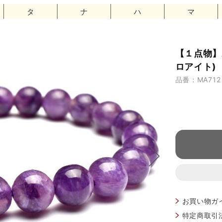
タ
ナ
ハ
マ
【１点物】
ロアイト) 
品番：MA712
お買い物ガ
特定商取引