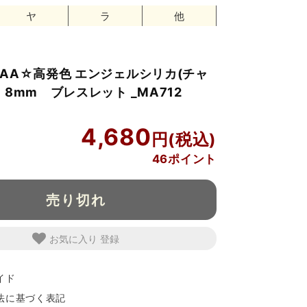
ヤ
ラ
他
AA☆高発色 エンジェルシリカ(チャ
8mm ブレスレット _MA712
4,680
46ポイント
売り切れ
お気に入り
イド
法に基づく表記