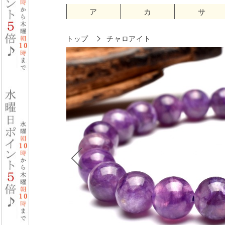
ア
カ
サ
トップ
チャロアイト