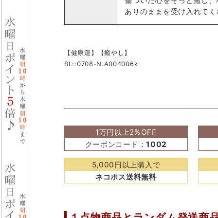
傷ついた心をそっと癒し、
ありのままを受け入れてく
【健康運】【癒やし】
BL::0708-N.A004006k
1万円以上2%OFF
クーポンコード：
1002
5,000円以上購入で
ネコポス送料無料
１点物商品と
ランダム発送商