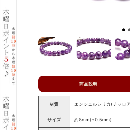
商品説明
材質
エンジェルシリカ(チャロア
サイズ
約8mm(±0.5mm)