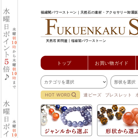
福縁閣パワーストーン｜天然石の連材・アクセサリー卸通販
トップ
お買い物ガイド
HOT WORD
連ビーズ
ブレスレット