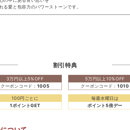
心の中にある良い思いを
れる愛と包容力のパワーストーンです。
割引特典
3万円以上5%OFF
5万円以上10%OFF
クーポンコード：
1005
クーポンコード：
1010
100円ごとに
毎週水曜日は
1ポイントGET
ポイント5倍デー
品について