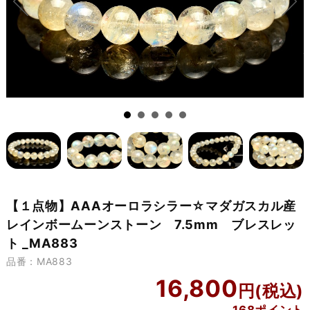
【１点物】AAAオーロラシラー☆マダガスカル産
レインボームーンストーン 7.5mm ブレスレッ
ト _MA883
品番：MA883
16,800