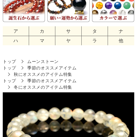
ア
カ
サ
タ
ナ
ハ
マ
ヤ
ラ
他
トップ
ムーンストーン
トップ
季節のオススメアイテム
秋にオススメのアイテム特集
トップ
季節のオススメアイテム
冬にオススメのアイテム特集