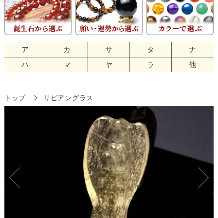
ア
カ
サ
タ
ナ
ハ
マ
ヤ
ラ
他
トップ
リビアングラス