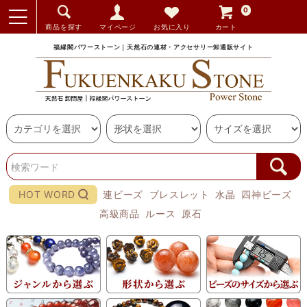
0
商品を探す
マイページ
お気に入り
カート
福縁閣パワーストーン｜天然石の連材・アクセサリー卸通販サイト
HOT WORD
連ビーズ
ブレスレット
水晶
四神ビーズ
高級商品
ルース
原石