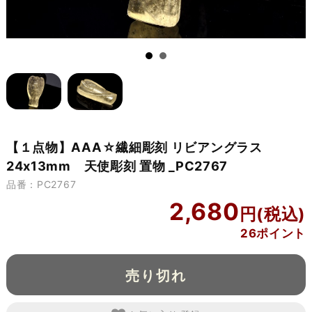
【１点物】AAA☆繊細彫刻 リビアングラス
24x13mm 天使彫刻 置物 _PC2767
品番：PC2767
2,680
26ポイント
売り切れ