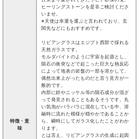
ヒーリングストーンを是非ご検討くださ
いませ。
※天使は幸運を運ぶと言われており、玄
関先などにもおすすめです。
リビアングラスはエジプト西部で採れる
天然ガラスです。
モルダバイトのように宇宙を起源とし、
隕石の衝突などで起こった巨大な熱反応
によって地表の岩盤の一部を溶かして、
偶然出来上がったものだと言う見方が一
般的です。
内部に鉄やニッケル等の隕石成分が混ざ
って発見されることもあるそうです。丸
い気泡がバラバラに混在している中、溶
融時に流れた模様が穏やかであることか
特徴・意
ら、瞬時にしてガラス化したことがわか
味
ります。
とは言え、リビアングラスの生成に起因