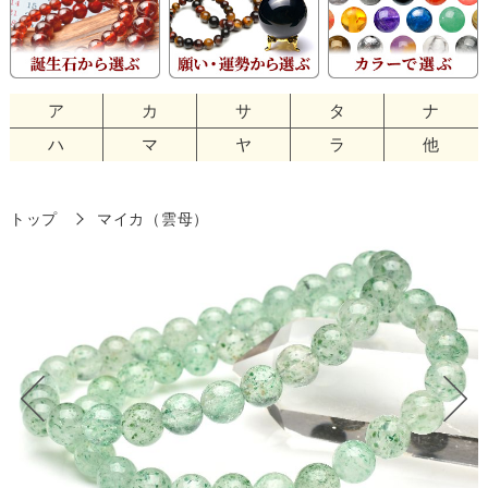
ア
カ
サ
タ
ナ
ハ
マ
ヤ
ラ
他
トップ
マイカ（雲母）