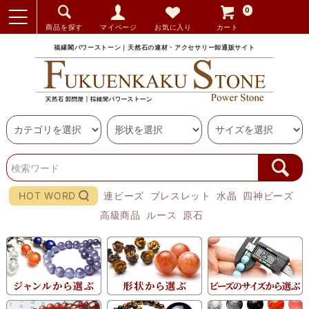
0
商品を探す
マイページ
お気に入り
カート
福縁閣パワーストーン｜天然石の連材・アクセサリー卸通販サイト
HOT WORD
連ビーズ
ブレスレット
水晶
四神ビーズ
高級商品
ルース
原石