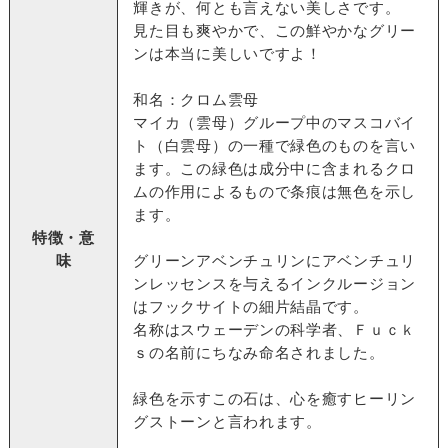
輝きが、何とも言えない美しさです。
見た目も爽やかで、この鮮やかなグリー
ンは本当に美しいですよ！
和名：クロム雲母
マイカ（雲母）グループ中のマスコバイ
ト（白雲母）の一種で緑色のものを言い
ます。この緑色は成分中に含まれるクロ
ムの作用によるもので条痕は無色を示し
ます。
特徴・意
味
グリーンアベンチュリンにアベンチュリ
ンレッセンスを与えるインクルージョン
はフックサイトの細片結晶です。
名称はスウェーデンの科学者、Ｆｕｃｋ
ｓの名前にちなみ命名されました。
緑色を示すこの石は、心を癒すヒーリン
グストーンと言われます。