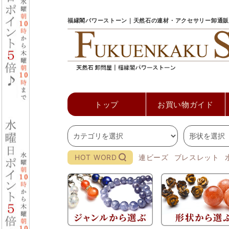
福縁閣パワーストーン｜天然石の連材・アクセサリー卸通販
トップ
お買い物ガイド
HOT WORD
連ビーズ
ブレスレット