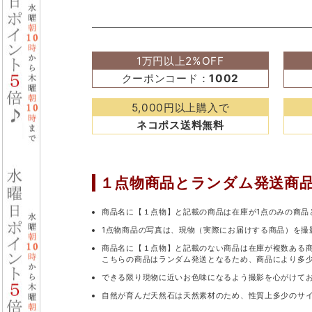
1万円以上2%OFF
クーポンコード：
1002
5,000円以上購入で
ネコポス送料無料
１点物商品と
ランダム発送商
商品名に【１点物】と記載の商品は在庫が1点のみの商品
1点物商品の写真は、現物（実際にお届けする商品）を撮
商品名に【１点物】と記載のない商品は在庫が複数ある
こちらの商品はランダム発送となるため、商品により多
できる限り現物に近いお色味になるよう撮影を心がけて
自然が育んだ天然石は天然素材のため、性質上多少のサ