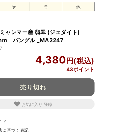
ヤ
ラ
他
ミャンマー産 翡翠 (ジェダイト)
1mm バングル _MA2247
7
4,380
43ポイント
売り切れ
お気に入り
イド
法に基づく表記