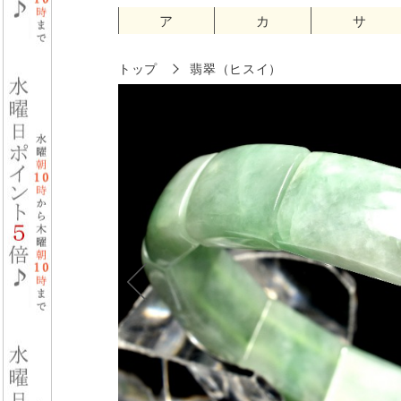
ア
カ
サ
トップ
翡翠（ヒスイ）