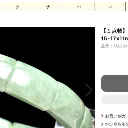
タ
ナ
ハ
マ
【１点物】
15-17x1
品番：MA224
お買い物ガ
特定商取引