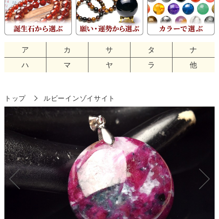
ア
カ
サ
タ
ナ
ハ
マ
ヤ
ラ
他
トップ
ルビーインゾイサイト