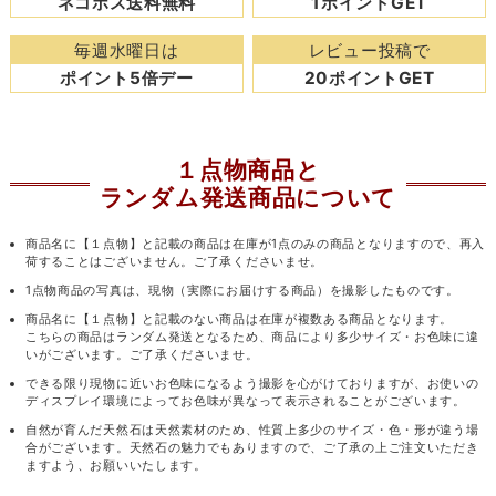
ネコポス送料無料
1ポイントGET
毎週水曜日は
レビュー投稿で
ポイント5倍デー
20ポイントGET
１点物商品と
ランダム発送商品について
商品名に【１点物】と記載の商品は在庫が1点のみの商品となりますので、再入
荷することはございません。ご了承くださいませ。
1点物商品の写真は、現物（実際にお届けする商品）を撮影したものです。
商品名に【１点物】と記載のない商品は在庫が複数ある商品となります。
こちらの商品はランダム発送となるため、商品により多少サイズ・お色味に違
いがございます。ご了承くださいませ。
できる限り現物に近いお色味になるよう撮影を心がけておりますが、お使いの
ディスプレイ環境によってお色味が異なって表示されることがございます。
自然が育んだ天然石は天然素材のため、性質上多少のサイズ・色・形が違う場
合がございます。天然石の魅力でもありますので、ご了承の上ご注文いただき
ますよう、お願いいたします。