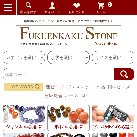
0
商品を探す
マイページ
お気に入り
カート
福縁閣パワーストーン｜天然石の連材・アクセサリー卸通販サイト
HOT WORD
連ビーズ
ブレスレット
水晶
四神ビーズ
高級商品
ルース
原石