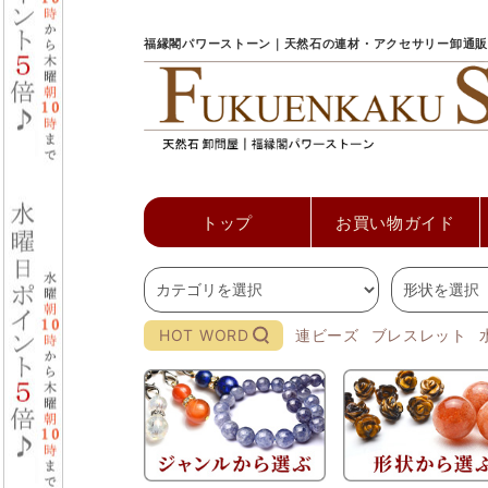
福縁閣パワーストーン｜天然石の連材・アクセサリー卸通販
トップ
お買い物ガイド
HOT WORD
連ビーズ
ブレスレット