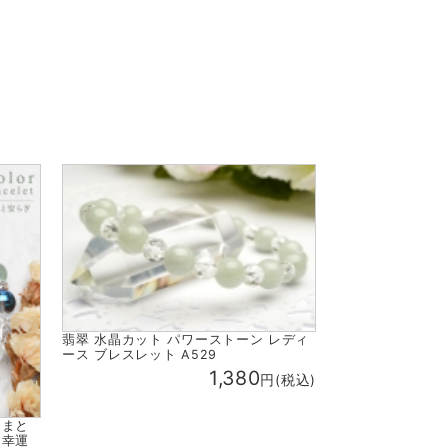
翡翠 水晶カット パワーストーン レディ
ース ブレスレット A529
1,380
円(税込)
にまと
 幸運