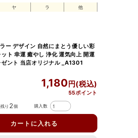
ヤ
ラ
他
ラー デザイン 自然にまとう優しい彩
ット 幸運 癒やし 浄化 運気向上 開運
ゼント 当店オリジナル _A1301
1,180
55ポイント
2
購入数
残り
個
カートに入れる