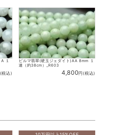
A １
ビルマ翡翠(硬玉ジェダイト)AA 8mm １
連（約38cm）_R603
4,800
(税込)
円(税込)
10万円以上15%OFF