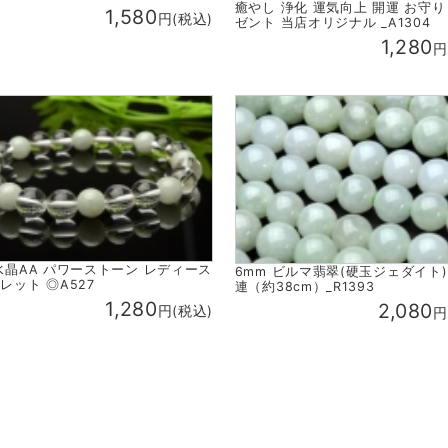
癒やし 浄化 運気向上 開運 お守り
1,580
円(税込)
ゼント 当店オリジナル _A1304
1,280
円
水晶AA パワーストーン レディース
6mm ビルマ翡翠(硬玉ジェダイト) 
レット ◎A527
連（約38cm）_R1393
1,280
2,080
円(税込)
円