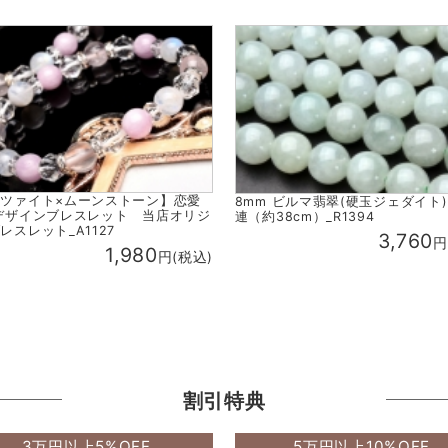
ツァイト×ムーンストーン】恋愛
8mm ビルマ翡翠(硬玉ジェダイト) 
デザインブレスレット 当店オリジ
連（約38cm）_R1394
レスレット_A1127
3,760
円
1,980
円(税込)
割引特典
3万円以上5%OFF
5万円以上10%OFF