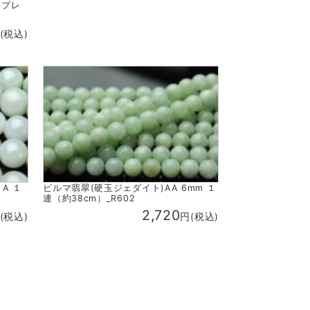
 プレ
(税込)
A １
ビルマ翡翠(硬玉ジェダイト)AA 6mm １
連（約38cm）_R602
2,720
(税込)
円(税込)