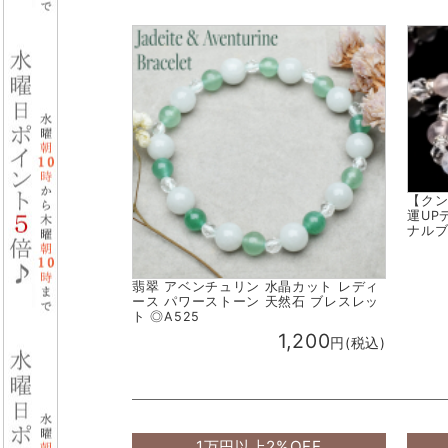
【クン
運UP
ナルブ
翡翠 アベンチュリン 水晶カット レディ
ース パワーストーン 天然石 ブレスレッ
ト ◎A525
1,200
円(税込)
1万円以上2%OFF