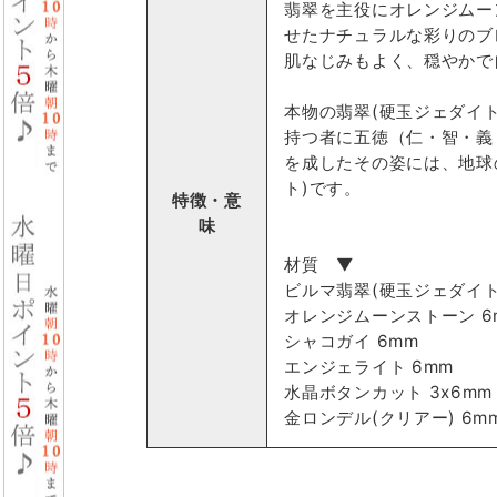
翡翠を主役にオレンジムー
せたナチュラルな彩りのブ
肌なじみもよく、穏やかで
本物の翡翠(硬玉ジェダイ
持つ者に五徳（仁・智・義
を成したその姿には、地球
ト)です。
特徴・意
味
材質 ▼
ビルマ翡翠(硬玉ジェダイト)
オレンジムーンストーン 6
シャコガイ 6mm
エンジェライト 6mm
水晶ボタンカット 3x6mm
金ロンデル(クリアー) 6m