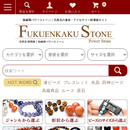
0
商品を探す
マイページ
お気に入り
カート
福縁閣パワーストーン｜天然石の連材・アクセサリー卸通販サイト
HOT WORD
連ビーズ
ブレスレット
水晶
四神ビーズ
高級商品
ルース
原石