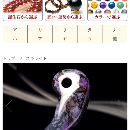
ア
カ
サ
タ
ナ
ハ
マ
ヤ
ラ
他
トップ
スギライト