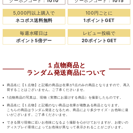
クーポンコード：
1010
クーポンコード：
1015
5,000円以上購入で
100円ごとに
ネコポス送料無料
1ポイントGET
毎週水曜日は
レビュー投稿で
ポイント5倍デー
20ポイントGET
１点物商品と
ランダム発送商品について
商品名に【１点物】と記載の商品は在庫が1点のみの商品となりますので、再入
荷することはございません。ご了承くださいませ。
1点物商品の写真は、現物（実際にお届けする商品）を撮影したものです。
商品名に【１点物】と記載のない商品は在庫が複数ある商品となります。
こちらの商品はランダム発送となるため、商品により多少サイズ・お色味に違
いがございます。ご了承くださいませ。
できる限り現物に近いお色味になるよう撮影を心がけておりますが、お使いの
ディスプレイ環境によってお色味が異なって表示されることがございます。