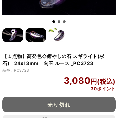
【１点物】高発色◇癒やしの石 スギライト(杉
石) 24x13mm 勾玉 ルース _PC3723
品番：PC3723
3,080
30ポイント
売り切れ