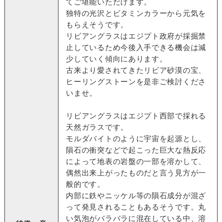
てご堪能いただけます。
独特の光沢とビタミンカラーから元気を
もらえそうです。
リビアングラスはエジプト政府が採掘禁
止しているため今後入手できる機会は減
少していく傾向にあります。
古来より愛されてきたリビア砂漠の宝、
ヒーリングストーンを是非ご検討くださ
いませ。
リビアングラスはエジプト西部で採れる
天然ガラスです。
モルダバイトのように宇宙を起源とし、
隕石の衝突などで起こった巨大な熱反応
によって地表の岩盤の一部を溶かして、
偶然出来上がったものだと言う見方が一
般的です。
内部に鉄やニッケル等の隕石成分が混ざ
って発見されることもあるそうです。丸
い気泡がバラバラに混在している中、溶