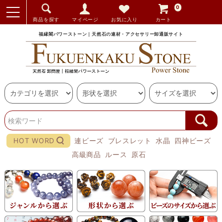
0
商品を探す
マイページ
お気に入り
カート
福縁閣パワーストーン｜天然石の連材・アクセサリー卸通販サイト
HOT WORD
連ビーズ
ブレスレット
水晶
四神ビーズ
高級商品
ルース
原石