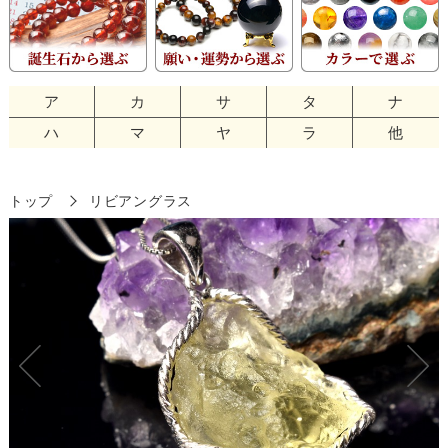
ア
カ
サ
タ
ナ
ハ
マ
ヤ
ラ
他
トップ
リビアングラス