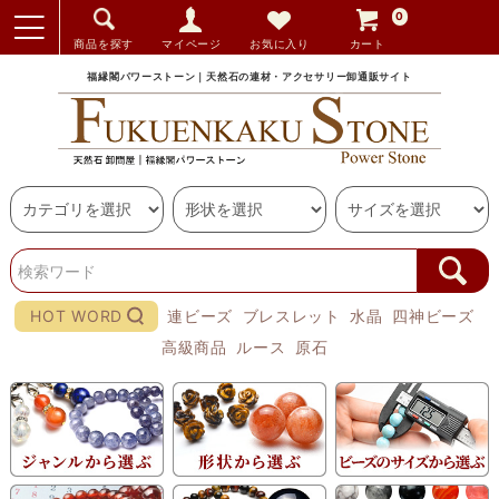
0
商品を探す
マイページ
お気に入り
カート
福縁閣パワーストーン｜天然石の連材・アクセサリー卸通販サイト
HOT WORD
連ビーズ
ブレスレット
水晶
四神ビーズ
高級商品
ルース
原石