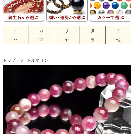
ア
カ
サ
タ
ナ
ハ
マ
ヤ
ラ
他
トップ
トルマリン