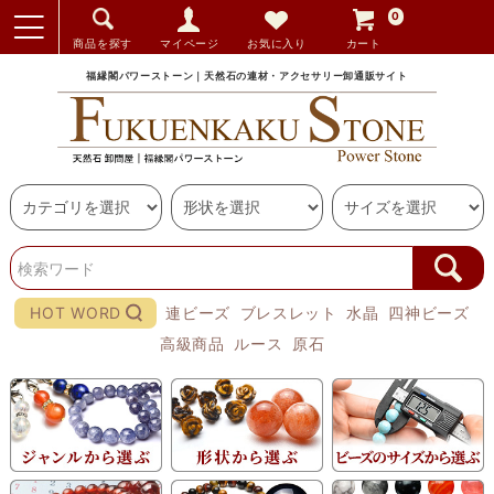
0
商品を探す
マイページ
お気に入り
カート
福縁閣パワーストーン｜天然石の連材・アクセサリー卸通販サイト
HOT WORD
連ビーズ
ブレスレット
水晶
四神ビーズ
高級商品
ルース
原石