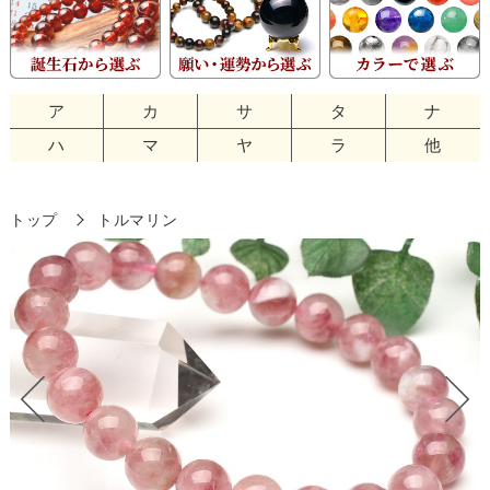
ア
カ
サ
タ
ナ
ハ
マ
ヤ
ラ
他
トップ
トルマリン