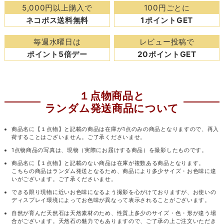
5,000円以上購入で
100円ごとに
ネコポス送料無料
1ポイントGET
毎週水曜日は
レビュー投稿で
ポイント5倍デー
20ポイントGET
１点物商品と
ランダム発送商品について
商品名に【１点物】と記載の商品は在庫が1点のみの商品となりますので、再入
荷することはございません。ご了承くださいませ。
1点物商品の写真は、現物（実際にお届けする商品）を撮影したものです。
商品名に【１点物】と記載のない商品は在庫が複数ある商品となります。
こちらの商品はランダム発送となるため、商品により多少サイズ・お色味に違
いがございます。ご了承くださいませ。
できる限り現物に近いお色味になるよう撮影を心がけておりますが、お使いの
ディスプレイ環境によってお色味が異なって表示されることがございます。
自然が育んだ天然石は天然素材のため、性質上多少のサイズ・色・形が違う場
合がございます。天然石の魅力でもありますので、ご了承の上ご注文いただき