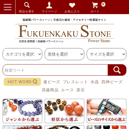
0
商品を探す
マイページ
お気に入り
カート
福縁閣パワーストーン｜天然石の連材・アクセサリー卸通販サイト
HOT WORD
連ビーズ
ブレスレット
水晶
四神ビーズ
高級商品
ルース
原石