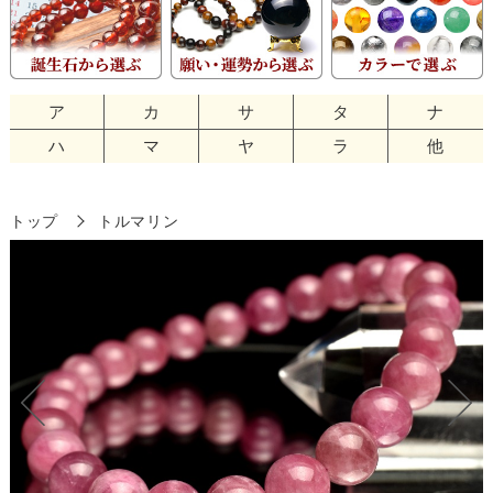
ア
カ
サ
タ
ナ
ハ
マ
ヤ
ラ
他
トップ
トルマリン