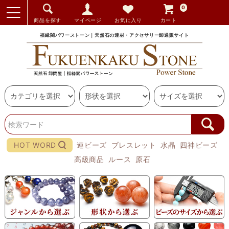
0
商品を探す
マイページ
お気に入り
カート
福縁閣パワーストーン｜天然石の連材・アクセサリー卸通販サイト
HOT WORD
連ビーズ
ブレスレット
水晶
四神ビーズ
高級商品
ルース
原石