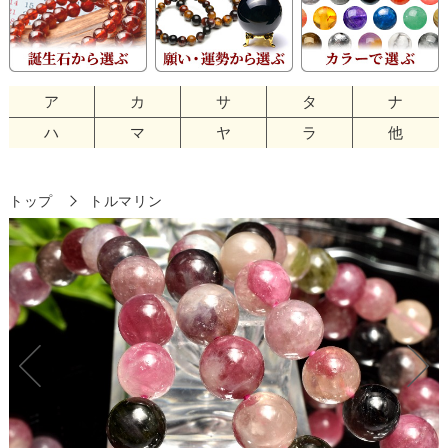
ア
カ
サ
タ
ナ
ハ
マ
ヤ
ラ
他
トップ
トルマリン