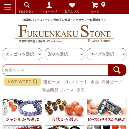
0
商品を探す
マイページ
お気に入り
カート
福縁閣パワーストーン｜天然石の連材・アクセサリー卸通販サイト
HOT WORD
連ビーズ
ブレスレット
水晶
四神ビーズ
高級商品
ルース
原石