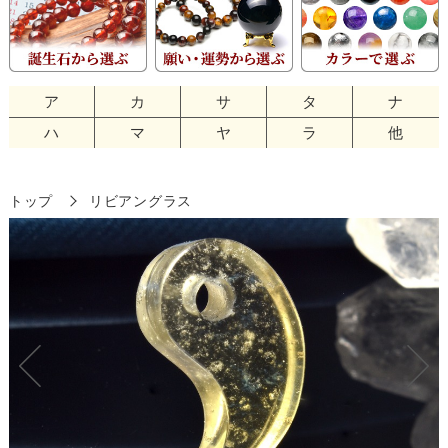
ア
カ
サ
タ
ナ
ハ
マ
ヤ
ラ
他
トップ
リビアングラス