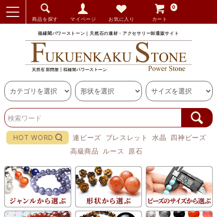
0
商品を探す
マイページ
お気に入り
カート
福縁閣パワーストーン｜天然石の連材・アクセサリー卸通販サイト
HOT WORD
連ビーズ
ブレスレット
水晶
四神ビーズ
高級商品
ルース
原石