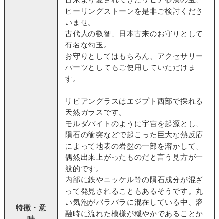
ヒーリングストーンを是非ご検討くださ
いませ。
古代人の叡智、日本古来のお守りとして
有名な勾玉。
お守りとしてはもちろん、アクセサリー
パーツとしてもご使用していただけま
す。
リビアングラスはエジプト西部で採れる
天然ガラスです。
モルダバイトのように宇宙を起源とし、
隕石の衝突などで起こった巨大な熱反応
によって地表の岩盤の一部を溶かして、
偶然出来上がったものだと言う見方が一
般的です。
内部に鉄やニッケル等の隕石成分が混ざ
って発見されることもあるそうです。丸
い気泡がバラバラに混在している中、溶
特徴・意
融時に流れた模様が穏やかであることか
味