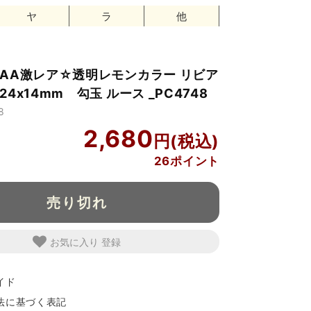
ヤ
ラ
他
AA激レア☆透明レモンカラー リビア
4x14mm 勾玉 ルース _PC4748
8
2,680
26ポイント
売り切れ
お気に入り
イド
法に基づく表記