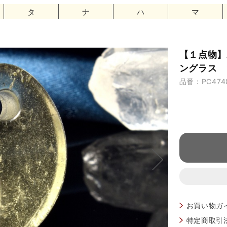
タ
ナ
ハ
マ
【１点物】
ングラス 2
品番：PC474
お買い物ガ
特定商取引