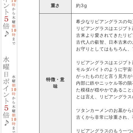
重さ
約3g
希少なリビアングラスの勾
リビアングラスはエジプト
古来より愛されてきたリビ
古代人の叡智、日本古来の
お守りとしてはもちろん、
リビアングラスはエジプト
モルダバイトのように宇宙
がったものだと言う見方が
特徴・意
内部に鉄やニッケル等の隕
味
た模様が穏やかであること
とは言え、リビアングラス
ツタンカーメンのお墓から
古くから非常に珍重され、
リビアングラスのもう一つ