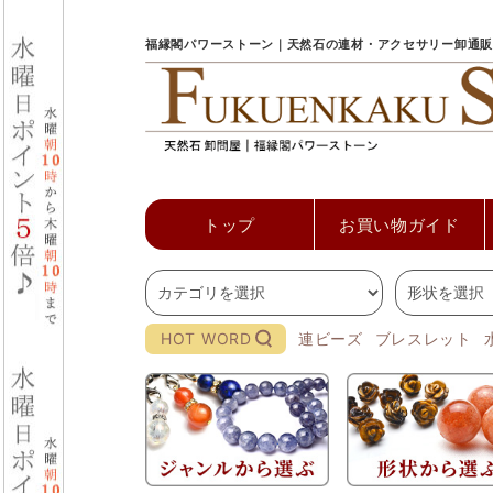
福縁閣パワーストーン｜天然石の連材・アクセサリー卸通販
トップ
お買い物ガイド
HOT WORD
連ビーズ
ブレスレット