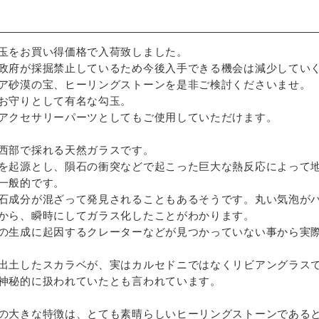
玉をお買い得価格で入荷致しました。
政府が採掘禁止しているため今後入手できる機会は減少してい
ア砂漠の宝、ヒーリングストーンを是非ご検討くださいませ。
お守りとして有名な勾玉。
アクセサリーパーツとしてもご使用していただけます。
西部で採れる天然ガラスです。
を起源とし、隕石の衝突などで起こった巨大な熱反応によって
一般的です。
石成分が混ざって発見されることもあるそうです。丸い気泡が
から、瞬時にしてガラス化したことがわかります。
の生成に起因するクレーターなどが見つかっていない事から実
出土したスカラベが、実はカルセドニではなくリビアングラス
神秘的に扱われていたとも言われています。
の大きな特徴は、とても素晴らしいヒーリングストーンである