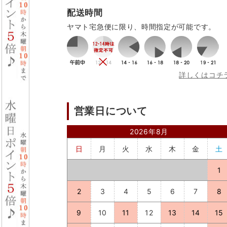
配送時間
ヤマト宅急便に限り、時間指定が可能です。
詳しくはコチ
営業日について
2026年8月
日
月
火
水
木
金
土
1
2
3
4
5
6
7
8
9
10
11
12
13
14
15