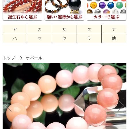
ア
カ
サ
タ
ナ
ハ
マ
ヤ
ラ
他
トップ
オパール