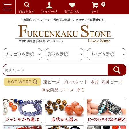
0
商品を探す
マイページ
お気に入り
カート
福縁閣パワーストーン｜天然石の連材・アクセサリー卸通販サイト
HOT WORD
連ビーズ
ブレスレット
水晶
四神ビーズ
高級商品
ルース
原石