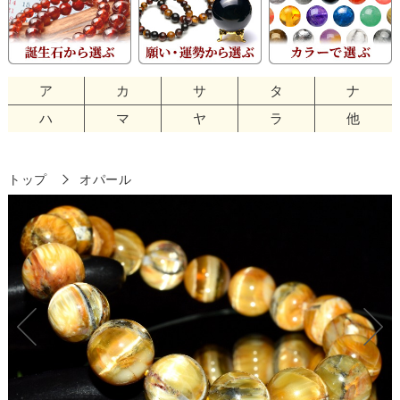
ア
カ
サ
タ
ナ
ハ
マ
ヤ
ラ
他
トップ
オパール