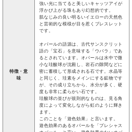
強い光に当てると美しいキャッツアイが
浮かび上がる珠もあり幻想的です。
肌なじみの良い明るいイエローの天然色
と芸術的な模様が目を惹くブレスレット
です。
オパールの語源は、古代サンスクリット
語の「宝石」を意味する「ウパラ」であ
るとされています。オパールは水中で微
小な珪酸球が沈殿し、岩石の隙間などに
特徴・意
密に蓄積して形成される石です。水晶等
味
と同じく、珪素をメインにする鉱物です
が、その成り立ちから、水分が多く、硬
度も非常に柔らかい石です。
珪酸球の並びが規則的なものは、見る角
度によって変化しながら虹のように輝き
ます。
このことを「遊色効果」と言います。
遊色効果のあるオパールを「プレシャス