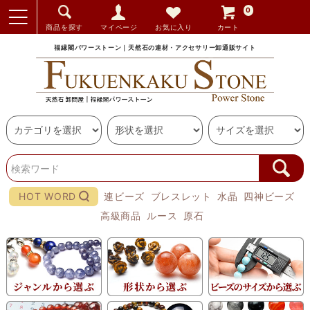
0
商品を探す
マイページ
お気に入り
カート
福縁閣パワーストーン｜天然石の連材・アクセサリー卸通販サイト
HOT WORD
連ビーズ
ブレスレット
水晶
四神ビーズ
高級商品
ルース
原石