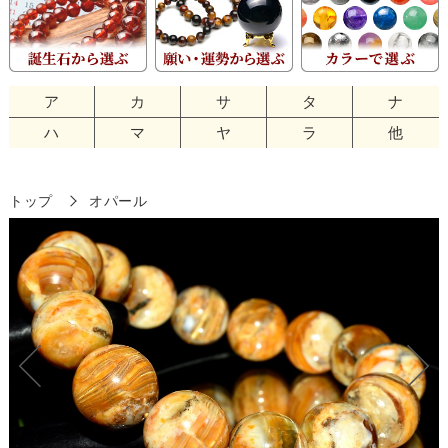
ア
カ
サ
タ
ナ
ハ
マ
ヤ
ラ
他
トップ
オパール