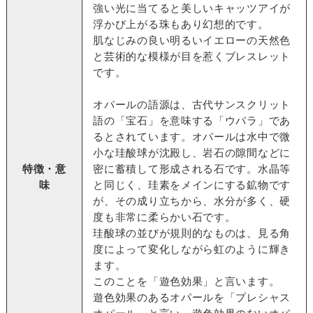
強い光に当てると美しいキャッツアイが
浮かび上がる珠もあり幻想的です。
肌なじみの良い明るいイエローの天然色
と芸術的な模様が目を惹くブレスレット
です。
オパールの語源は、古代サンスクリット
語の「宝石」を意味する「ウパラ」であ
るとされています。オパールは水中で微
小な珪酸球が沈殿し、岩石の隙間などに
特徴・意
密に蓄積して形成される石です。水晶等
味
と同じく、珪素をメインにする鉱物です
が、その成り立ちから、水分が多く、硬
度も非常に柔らかい石です。
珪酸球の並びが規則的なものは、見る角
度によって変化しながら虹のように輝き
ます。
このことを「遊色効果」と言います。
遊色効果のあるオパールを「プレシャス