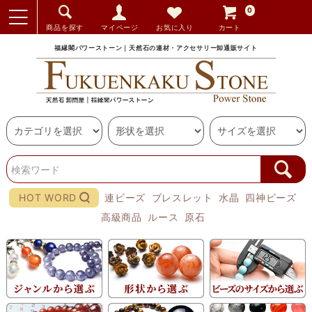
0
商品を探す
マイページ
お気に入り
カート
福縁閣パワーストーン｜天然石の連材・アクセサリー卸通販サイト
HOT WORD
連ビーズ
ブレスレット
水晶
四神ビーズ
高級商品
ルース
原石