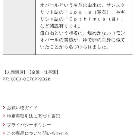
オパールという名前の由来は、サンスク
リット語の「Ｕｐａｌａ（宝石）」やギ
リシャ語の「Ｏｐｔｈｌｍｕｓ（目）」
など諸説有ります。
蛋白石という和名は、煌めかないコモン
オパールの質感が、ゆで卵の白身に似て
いたことから名づけられました。
【人間関係】【金運・仕事運】
PT::0000-OCT0PP002k
お買い物ガイド
特定商取引法に基づく表記
プライバシーポリシー
この商品について問い合わせる