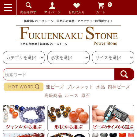
0
商品を探す
マイページ
お気に入り
カート
福縁閣パワーストーン｜天然石の連材・アクセサリー卸通販サイト
HOT WORD
連ビーズ
ブレスレット
水晶
四神ビーズ
高級商品
ルース
原石