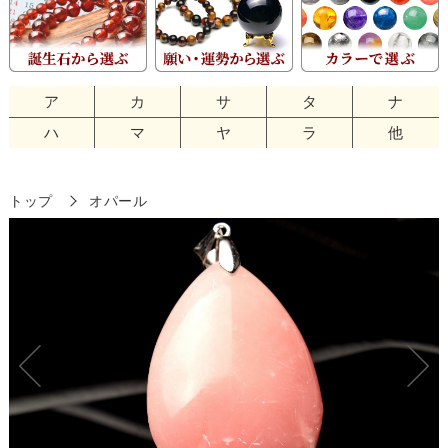
ア
カ
サ
タ
ナ
ハ
マ
ヤ
ラ
他
トップ
オパール