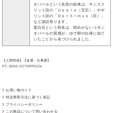
オパールという名前の由来は、サンスク
リット語の「Ｕｐａｌａ（宝石）」やギ
リシャ語の「Ｏｐｔｈｌｍｕｓ（目）」
など諸説有ります。
蛋白石という和名は、煌めかないコモン
オパールの質感が、ゆで卵の白身に似て
いたことから名づけられました。
【人間関係】【金運・仕事運】
PT::0000-OCT0PP002k
お買い物ガイド
特定商取引法に基づく表記
プライバシーポリシー
この商品について問い合わせる