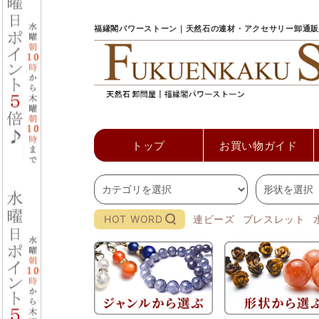
福縁閣パワーストーン｜天然石の連材・アクセサリー卸通販
トップ
お買い物ガイド
HOT WORD
連ビーズ
ブレスレット