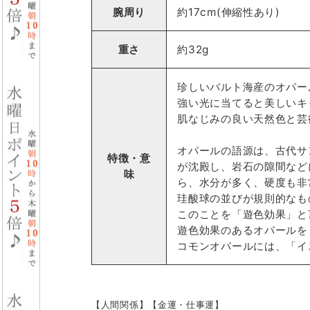
腕周り
約17cm(伸縮性あり)
重さ
約32g
珍しいバルト海産のオパー
強い光に当てると美しいキ
肌なじみの良い天然色と芸
オパールの語源は、古代サ
特徴・意
が沈殿し、岩石の隙間など
味
ら、水分が多く、硬度も非
珪酸球の並びが規則的なも
このことを「遊色効果」と
遊色効果のあるオパールを
コモンオパールには、「イ
【人間関係】【金運・仕事運】