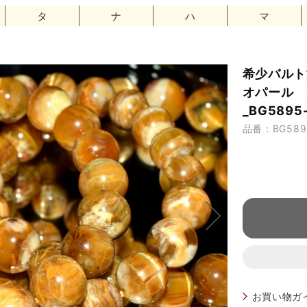
タ
ナ
ハ
マ
希少バルト
オパール 
_BG5895-
品番：BG5895
お買い物ガ