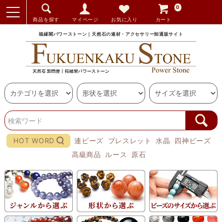
0
商品を探す
マイページ
お気に入り
カート
福縁閣パワーストーン｜天然石の連材・アクセサリー卸通販サイト
HOT WORD
連ビーズ
ブレスレット
水晶
四神ビーズ
高級商品
ルース
原石