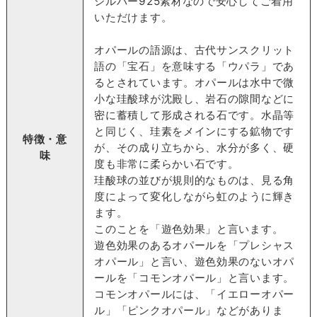
シルバー925素材なので安心してご着用
いただけます。
オパールの語源は、古代サンスクリット
語の「宝石」を意味する「ウパラ」であ
るとされています。オパールは水中で微
小な珪酸球が沈殿し、岩石の隙間などに
密に蓄積して形成される石です。水晶等
と同じく、珪素をメインにする鉱物です
特徴・意
が、その成り立ちから、水分が多く、硬
味
度も非常に柔らかい石です。
珪酸球の並びが規則的なものは、見る角
度によって変化しながら虹のように輝き
ます。
このことを「遊色効果」と言います。
遊色効果のあるオパールを「プレシャス
オパール」と言い、遊色効果のないオパ
ールを「コモンオパール」と言います。
コモンオパールには、「イエローオパー
ル」「ピンクオパール」などがありま