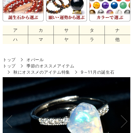
ア
カ
サ
タ
ナ
ハ
マ
ヤ
ラ
他
トップ
オパール
トップ
季節のオススメアイテム
秋にオススメのアイテム特集
9～11月の誕生石