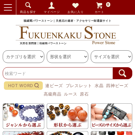
0
商品を探す
マイページ
お気に入り
カート
福縁閣パワーストーン｜天然石の連材・アクセサリー卸通販サイト
HOT WORD
連ビーズ
ブレスレット
水晶
四神ビーズ
高級商品
ルース
原石