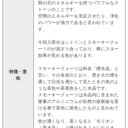
類の石のエネルギーを持つパワフルなス
トーンのことです。
空間のエネルギーを安定させたり、浄化
のパワーが強力であると言われていま
す。
今回入荷分はシトリンとスモーキークォ
ーツのが混ざり合っており、稀にスター
効果が見れる粒があります。
スモーキークォーツは和名「煙水晶」と
特徴・意
言い、その名前のとおり、焚き火の煙を
味
通して日光を透かして見たときの色のよ
うな茶色や茶黒色をした水晶です。
スモーキークォーツは水晶内に含まれた
微量のアルミニウムが自然の放射線を受
ける事で茶色に発色したものと言われて
います。
色が濃くなり、黒くなると「モリオン
（黒水晶）」と呼ばれるようになりま