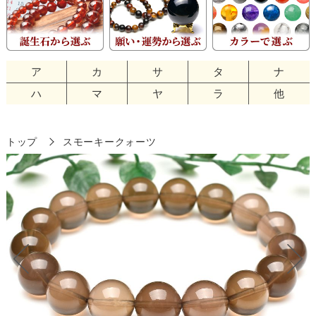
ア
カ
サ
タ
ナ
ハ
マ
ヤ
ラ
他
トップ
スモーキークォーツ