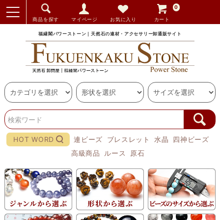
0
商品を探す
マイページ
お気に入り
カート
福縁閣パワーストーン｜天然石の連材・アクセサリー卸通販サイト
HOT WORD
連ビーズ
ブレスレット
水晶
四神ビーズ
高級商品
ルース
原石