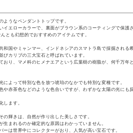
のようなペンダントトップです。
いイエローカラーで、裏面がブラウン系のコーティングで保護
なんとも幻想的でおすすめのアイテムです。
共和国やミャンマー、インドネシアのスマトラ島で採掘される
並びカリブの三大宝石と呼ばれています。
ており、マメ科のヒメナエアという広葉樹の樹脂が、何千万年
光によって特別な色を放つ琥珀のなかでも特別な変種です。
色や赤茶色などのような色合いですが、わずかな太陽の光にも
化します。
その輝きは、自然が作り出した美しさです。
が生まれるのか確定的な原因はわかっていません。
バーは世界中にコレクターがおり、人気が高い宝石です。