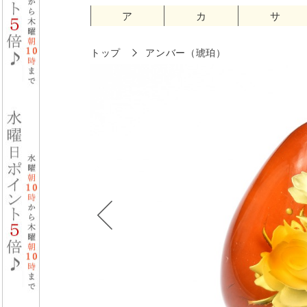
ア
カ
サ
トップ
アンバー（琥珀）