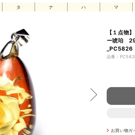
タ
ナ
ハ
マ
【１点物】S
ー琥珀 2
_PC5826
品番：PC582
お買い物ガ