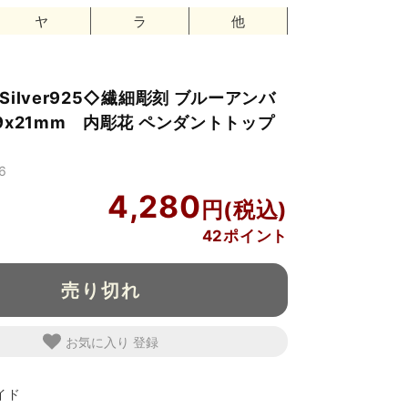
ヤ
ラ
他
ilver925◇繊細彫刻 ブルーアンバ
9x21mm 内彫花 ペンダントトップ
6
4,280
42ポイント
売り切れ
お気に入り
イド