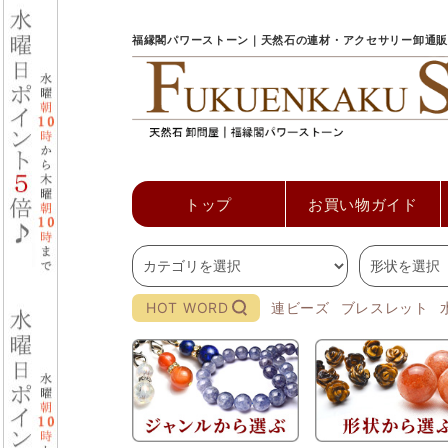
福縁閣パワーストーン｜天然石の連材・アクセサリー卸通販
トップ
お買い物ガイド
HOT WORD
連ビーズ
ブレスレット