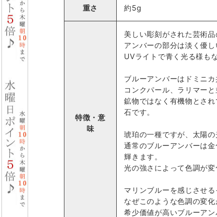
重さ
約5g
美しい彫刻がされた芸術品
アンバーの部分は淡く優し
UVライトで青く光る様も
ブルーアンバーはドミニカ
コンクパール、ラリマーと
鉱物ではなく有機物とされ
石です。
特徴・意
味
琥珀の一種ですが、太陽の
通常のブルーアンバーは金
輝きます。
光の強さによって色調が変
マリンブルーを感じさせる
なぜこのような色調の変化
希少価値が高いブルーアン