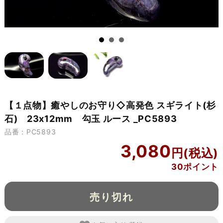
【１点物】癒やしのお守り◇高発色 スギライト(杉
石) 23x12mm 勾玉 ルース _PC5893
品番：PC5893
3,080
30ポイント
売り切れ