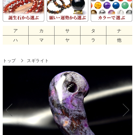
ア
カ
サ
タ
ナ
ハ
マ
ヤ
ラ
他
トップ
スギライト