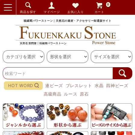
0
商品を探す
マイページ
お気に入り
カート
福縁閣パワーストーン｜天然石の連材・アクセサリー卸通販サイト
HOT WORD
連ビーズ
ブレスレット
水晶
四神ビーズ
高級商品
ルース
原石