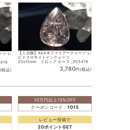
【１点物】AAA☆ファイアークォーツ レ
ーツ レ
ピドクロサイトインクォーツ
20x15mm ドロップ ルース _PC5479
476
3,780
円(税込)
(税込)
10万円以上15%OFF
クーポンコード：
1015
レビュー投稿で
20ポイントGET