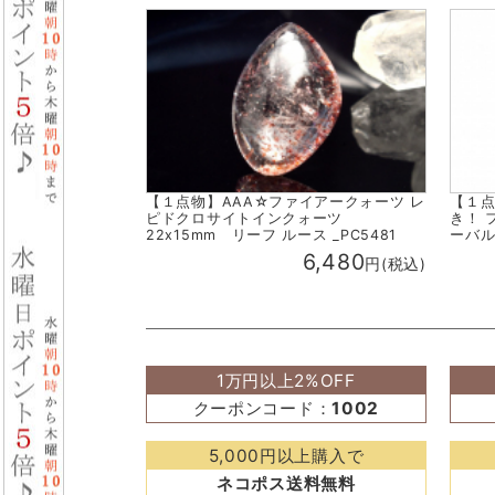
【１点物】AAA☆ファイアークォーツ レ
【１点
ピドクロサイトインクォーツ
き！ 
22x15mm リーフ ルース _PC5481
ーバル 
6,480
円(税込)
1万円以上2%OFF
クーポンコード：
1002
5,000円以上購入で
ネコポス送料無料