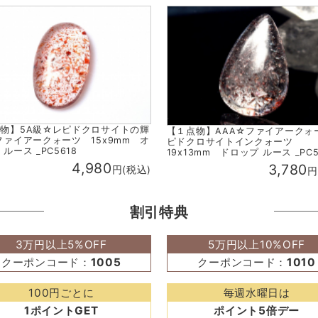
物】5A級☆レピドクロサイトの輝
【１点物】AAA☆ファイアークォ
ファイアークォーツ 15x9mm オ
ピドクロサイトインクォーツ
ルース _PC5618
19x13mm ドロップ ルース _PC5
4,980
3,780
円(税込)
円
割引特典
3万円以上5%OFF
5万円以上10%OFF
クーポンコード：
1005
クーポンコード：
1010
100円ごとに
毎週水曜日は
1ポイントGET
ポイント5倍デー