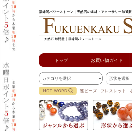
福縁閣パワーストーン｜天然石の連材・アクセサリー卸通販
トップ
お買い物ガイド
HOT WORD
連ビーズ
ブレスレット