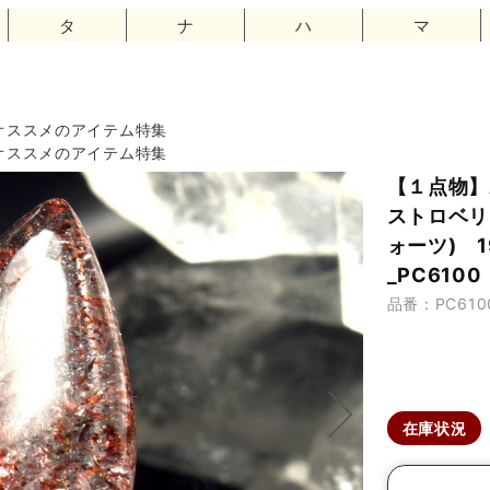
タ
ナ
ハ
マ
オススメのアイテム特集
オススメのアイテム特集
【１点物】
ストロベリ
ォーツ) 1
_PC6100
品番：PC610
在庫状況