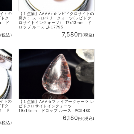
サイトの
【１点物】AAAA+☆レピドクロサイトの
ピドク
輝き！ ストロベリークォーツ(レピドク
m ド
ロサイトインクォーツ) 17x13mm ド
ロップ ルース _PC7795
7,580
(税込)
円(税込)
サイトの
【１点物】AAA☆ファイアークォーツ レ
ピドク
ピドクロサイトインクォーツ
m ド
19x14mm ドロップ ルース _PC5480
6,180
円(税込)
(税込)