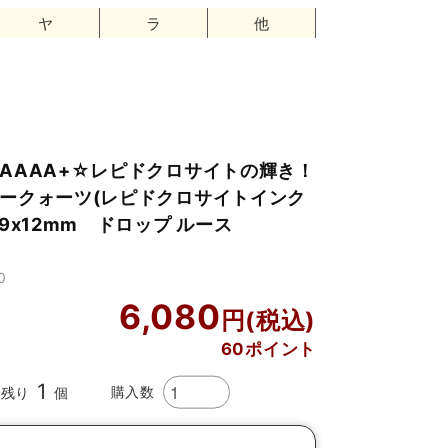
ヤ
ラ
他
AAAA+☆レピドクロサイトの輝き！
ークォーツ(レピドクロサイトインク
9x12mm ドロップ ルース
0
6,080
60ポイント
1
購入数
残り
個